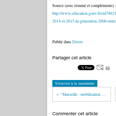
Source (avec résumé et compléments) :
http://www.education.gouv.fr/cid78621
2014-et-2015-la-generation-2000-entr
Publié dans
Divers
Partager cet article
S'inscrire à la newsletter
"Marseille : mobilisation pour un élève rom menacé d'expulsion" (France Info)
Commenter cet article