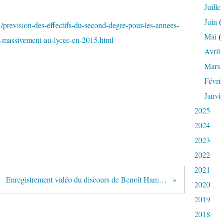
Juille
Juin
(
/prevision-des-effectifs-du-second-degre-pour-les-annees-
Mai
(
e-massivement-au-lycee-en-2015.html
Avril
Mars
Févri
Janvi
2025
2024
2023
2022
2021
Enregistrement vidéo du discours de Benoît Hamon lors de la passation de pouvoir au ministère de l'enseignement supérieur et de la recherche
2020
2019
2018