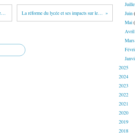
Juille
Réforme du lycée et mathématiques, 25 ans de recul sur les inégalités filles/garçons (Communiqué des sociétés savantes et associations de mathématiques)
La réforme du lycée et ses impacts sur les mathématiques (article mis en ligne par le ministère et réponse de l'ensemble des sociétés savantes et associations de mathématiques)
Juin
(
Mai
(
Avril
Mars
Févri
Janvi
2025
2024
2023
2022
2021
2020
2019
2018