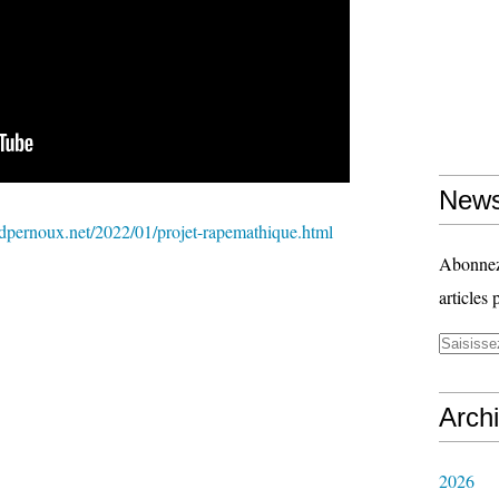
News
dpernoux.net/2022/01/projet-rapemathique.html
Abonnez-
articles 
Arch
2026