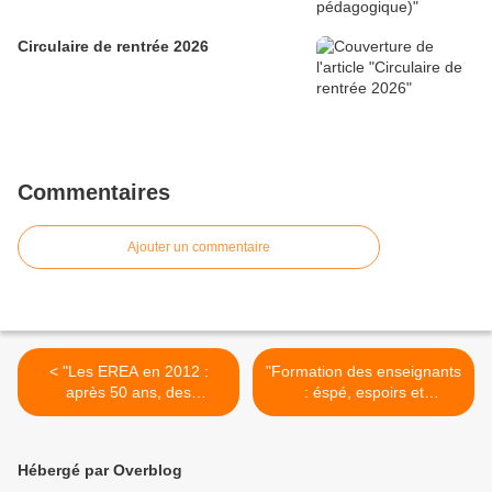
Circulaire de rentrée 2026
Commentaires
Ajouter un commentaire
< "Les EREA en 2012 :
"Formation des enseignants
après 50 ans, des
: éspé, espoirs et
établissements oubliés ou
désespoirs … (2/4)" (article
des structures porteuses
publié sur son blog par Luc
d'avenir ?" (Rapport de
Cédelle) >
Hébergé par Overblog
l'IGEN)