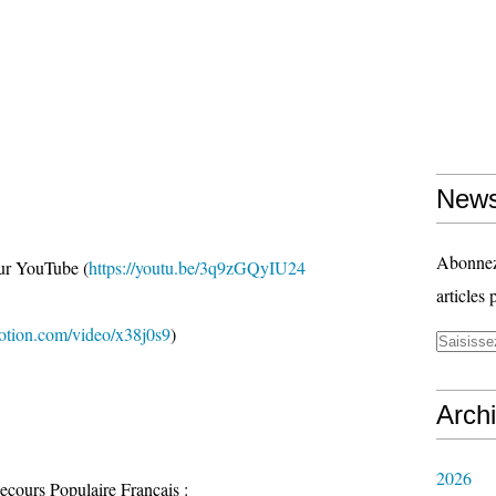
News
Abonnez-
sur YouTube (
https://youtu.be/3q9zGQyIU24
articles 
otion.com/video/x38j0s9
)
Arch
2026
ecours Populaire Français :