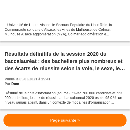
L'Université de Haute-Alsace, le Secours Populaire du Haut-Rhin, la
Communauté solidaire d'Alsace, les villes de Mulhouse, de Colmar,
Mulhouse Alsace agglomération (M2A), Colmar agglomération e...
Résultats définitifs de la session 2020 du
baccalauréat : des bacheliers plus nombreux et
des écarts de réussite selon la voie, le sexe, le
statut et l’âge plus resserrés (Note d'information
Publié le 05/03/2021 à 15:41
de la DEPP publiée en février 2021)
Par
Dom
Résumé de la note d'information (source) : "Avec 760 800 candidats et 723
000 bacheliers, le taux de réussite au baccalauréat 2020 est de 95,0 %, un
niveau jamais atteint, dans un contexte de modalités d’organisation
adaptées à l’état d’urgence sanitaire...
Page suivante >