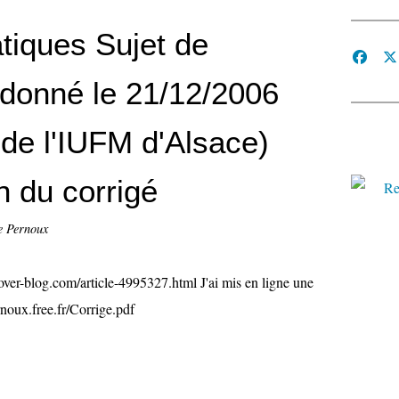
iques Sujet de
 donné le 21/12/2006
 de l'IUFM d'Alsace)
n du corrigé
e Pernoux
p.over-blog.com/article-4995327.html J'ai mis en ligne une
rnoux.free.fr/Corrige.pdf