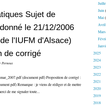
Juille
Juin
(
iques Sujet de
Mai
(
Avril
 donné le 21/12/2006
Mars
 de l'IUFM d'Alsace)
Févri
Janvi
n de corrigé
2025
2024
e Pernoux
2023
2022
lmar_2007.pdf (document pdf) Proposition de corrigé :
2021
cument pdf) Remarque : je viens de rédiger et de mettre
2020
erci de me signaler toute...
2019
2018