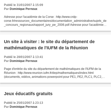
Publié le 31/01/2007 à 15:09
Par
Dominique Pernoux
Adresse pour l'académie de la Corse : http://www.crdp-
corse.fr/ressources_documentaires/documentation_administrative/sujets_de
_concours_regionaux/rapport_jury_pe_2006.pdf Adresse pour l'académie
de Lille : http://www.ac-
lille.fr/informations/examens/downloads/pe_rapport06.pdf...
Un site à visiter : le site du département de
mathématiques de l'IUFM de la Réunion
Publié le 28/01/2007 à 13:41
Par
Dominique Pernoux
Page d'entrée du site du département de mathématiques de l'IUFM de la
Réunion : http://www.reunion.iufm.fr/dep/mathematiques/index.html
(documents, vidéos, animations powerpoint pour PE1, PE2, PLC1, PLC2,
PLP1, PLP2 et FC) Pour les documents en rapport...
Jeux éducatifs gratuits
Publié le 25/01/2007 à 23:13
Par
Dominique Pernoux