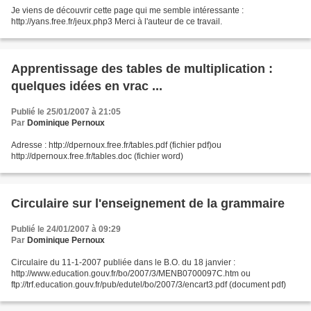
Je viens de découvrir cette page qui me semble intéressante :
http://yans.free.fr/jeux.php3 Merci à l'auteur de ce travail.
Apprentissage des tables de multiplication :
quelques idées en vrac ...
Publié le 25/01/2007 à 21:05
Par
Dominique Pernoux
Adresse : http://dpernoux.free.fr/tables.pdf (fichier pdf)ou
http://dpernoux.free.fr/tables.doc (fichier word)
Circulaire sur l'enseignement de la grammaire
Publié le 24/01/2007 à 09:29
Par
Dominique Pernoux
Circulaire du 11-1-2007 publiée dans le B.O. du 18 janvier :
http://www.education.gouv.fr/bo/2007/3/MENB0700097C.htm ou
ftp://trf.education.gouv.fr/pub/edutel/bo/2007/3/encart3.pdf (document pdf)