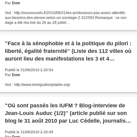
Par
Dom
Voir : http://vousnousils.fr/2010/08/31/les-professeurs-pas-assez-attentifs-
aux-besoins-des-eleves-selon-un-sondage-2-322593 Remarque : ce son
dage a été réa lisé du 26 au 28 juillet ...
"Face à la xénophobie et à la politique du pilori :
liberté, égalité fraternité" (Liste des 112 villes où
auront lieu des manifestations les 3 et 4
septembre)
Publié le 31/08/2010 à 20:54
Par
Dom
Voir : http://www.immigrationjetable.org/
"Où sont passés les IUFM ? Blog-interview de
Jean-Louis Auduc (1/2)" (article publié sur son
blog le 31 août 2010 par Luc Cédelle, journaliste
éducation au Monde)
Publié le 31/08/2010 à 20:49