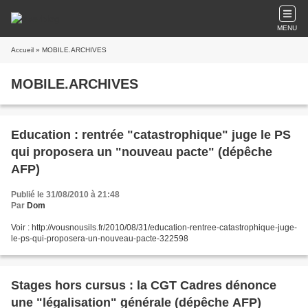
MENU
Accueil
» MOBILE.ARCHIVES
MOBILE.ARCHIVES
Education : rentrée "catastrophique" juge le PS
qui proposera un "nouveau pacte" (dépêche
AFP)
Publié le 31/08/2010 à 21:48
Par
Dom
Voir : http://vousnousils.fr/2010/08/31/education-rentree-catastrophique-juge-
le-ps-qui-proposera-un-nouveau-pacte-322598
Stages hors cursus : la CGT Cadres dénonce
une "légalisation" générale (dépêche AFP)