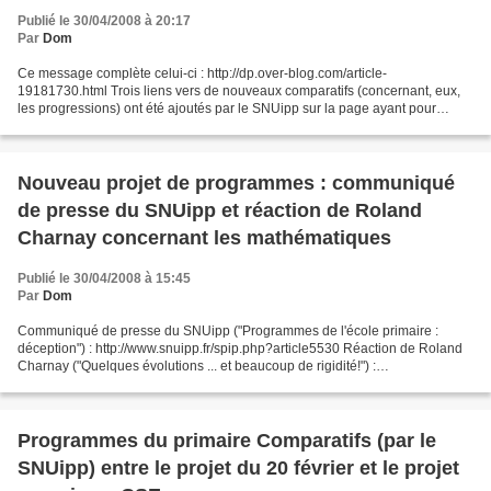
Publié le 30/04/2008 à 20:17
Par
Dom
Ce message complète celui-ci : http://dp.over-blog.com/article-
19181730.html Trois liens vers de nouveaux comparatifs (concernant, eux,
les progressions) ont été ajoutés par le SNUipp sur la page ayant pour
adresse http://www.snuipp.fr/spip.php?article5189...
Nouveau projet de programmes : communiqué
de presse du SNUipp et réaction de Roland
Charnay concernant les mathématiques
Publié le 30/04/2008 à 15:45
Par
Dom
Communiqué de presse du SNUipp ("Programmes de l'école primaire :
déception") : http://www.snuipp.fr/spip.php?article5530 Réaction de Roland
Charnay ("Quelques évolutions ... et beaucoup de rigidité!") :
http://www.snuipp.fr/spip.php?article5531
Programmes du primaire Comparatifs (par le
SNUipp) entre le projet du 20 février et le projet