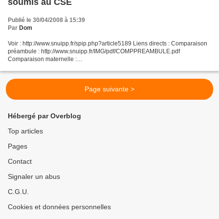
soumis au CSE
Publié le 30/04/2008 à 15:39
Par
Dom
Voir : http://www.snuipp.fr/spip.php?article5189 Liens directs : Comparaison
préambule : http://www.snuipp.fr/IMG/pdf/COMPPREAMBULE.pdf
Comparaison maternelle :
http://www.snuipp.fr/IMG/pdf/COMPMATprogramm.pdf Comparaison cycle 2 :
http://www.snuipp.fr/IMG/pdf/COMPcycle2.pdf...
Page suivante >
Hébergé par Overblog
Top articles
Pages
Contact
Signaler un abus
C.G.U.
Cookies et données personnelles