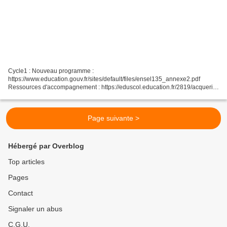
Cycle1 : Nouveau programme :
https://www.education.gouv.fr/sites/default/files/ensel135_annexe2.pdf
Ressources d'accompagnement : https://eduscol.education.fr/2819/acquerir-
les-premiers-outils-mathematiques-cycle-1 Cycle 2 : Nouveau programme :
https://www.education.gouv.fr/sites/default/files/ensel135_annexe4.pdf...
Page suivante >
Hébergé par Overblog
Top articles
Pages
Contact
Signaler un abus
C.G.U.