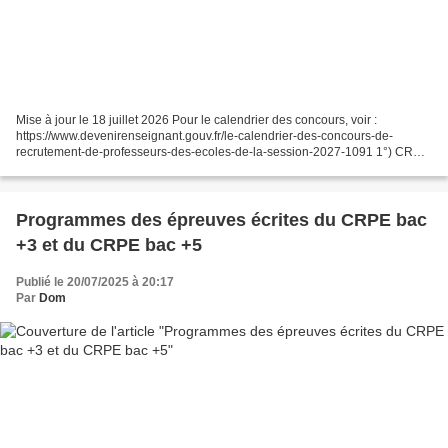
Mise à jour le 18 juillet 2026 Pour le calendrier des concours, voir :
https://www.devenirenseignant.gouv.fr/le-calendrier-des-concours-de-
recrutement-de-professeurs-des-ecoles-de-la-session-2027-1091 1°) CRPE
Bac + 3 : Description des épreuves :
https://www.devenirenseignant.gouv.fr/les-epreuves-des-concours-externes-
bac3-de-recrutement-de-professeurs-des-ecoles-1380...
Programmes des épreuves écrites du CRPE bac
+3 et du CRPE bac +5
Publié le 20/07/2025 à 20:17
Par
Dom