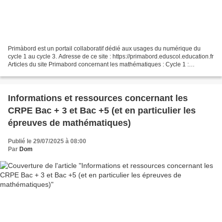
Primàbord est un portail collaboratif dédié aux usages du numérique du
cycle 1 au cycle 3. Adresse de ce site : https://primabord.eduscol.education.fr
Articles du site Primabord concernant les mathématiques : Cycle 1 :
https://primabord.eduscol.education.fr/spip.php?
page=selection&mots%5B%5D=8&mots%5B%5D=30#content...
Informations et ressources concernant les
CRPE Bac + 3 et Bac +5 (et en particulier les
épreuves de mathématiques)
Publié le 29/07/2025 à 08:00
Par
Dom