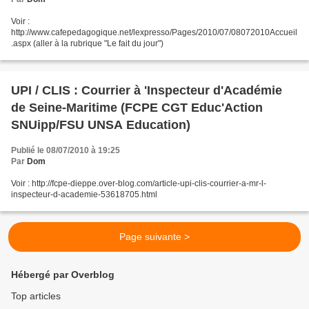
Voir :
http://www.cafepedagogique.net/lexpresso/Pages/2010/07/08072010Accueil
.aspx (aller à la rubrique "Le fait du jour")
UPI / CLIS : Courrier à 'Inspecteur d'Académie
de Seine-Maritime (FCPE CGT Educ'Action
SNUipp/FSU UNSA Education)
Publié le 08/07/2010 à 19:25
Par
Dom
Voir : http://fcpe-dieppe.over-blog.com/article-upi-clis-courrier-a-mr-l-
inspecteur-d-academie-53618705.html
Page suivante >
Hébergé par Overblog
Top articles