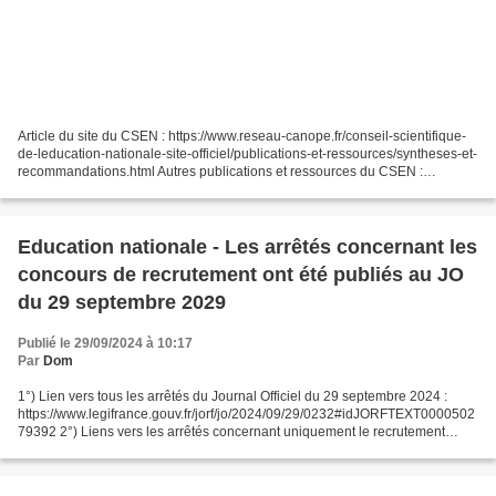
Article du site du CSEN : https://www.reseau-canope.fr/conseil-scientifique-
de-leducation-nationale-site-officiel/publications-et-ressources/syntheses-et-
recommandations.html Autres publications et ressources du CSEN :
https://www.reseau-canope.fr/co...
Education nationale - Les arrêtés concernant les
concours de recrutement ont été publiés au JO
du 29 septembre 2029
Publié le 29/09/2024 à 10:17
Par
Dom
1°) Lien vers tous les arrêtés du Journal Officiel du 29 septembre 2024 :
https://www.legifrance.gouv.fr/jorf/jo/2024/09/29/0232#idJORFTEXT0000502
79392 2°) Liens vers les arrêtés concernant uniquement le recrutement
d’enseignants du premier degré : Public...