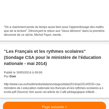
"On a clairement perdu du temps aussi bien pour l'apprentissage des maths
que de la lecture". Dénonçant le retour aux "vieux démons" dans la première
décennie de ce siècle, Michel Fayol, memb...
"Les Français et les rythmes scolaires"
(Sondage CSA pour le ministère de l'éducation
nationale - mai 2014)
Publié le 30/05/2014 à 09:00
Par
Dom
http://www.csa.eu/multimedia/data/sondages/data2014/opi20140530-csa-
ministere-de-l-education-nationale-les-francais-et-les-rythmes-scolaires-a-l-
ecole.pdf (Source) Voir aussi cet article du Café pédagogique intitulé
"Rythmes : Des parents satisfaits ?"...
Page suivante >