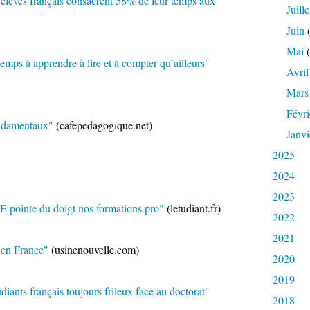
es élèves français consacrent 58% de leur temps aux
Juille
Juin
(
Mai
(
temps à apprendre à lire et à compter qu’ailleurs"
Avril
Mars
Févri
ndamentaux"
(cafepedagogique.net)
Janvi
2025
2024
2023
E pointe du doigt nos formations pro"
(letudiant.fr)
2022
2021
e en France"
(usinenouvelle.com)
2020
2019
diants français toujours frileux face au doctorat"
2018