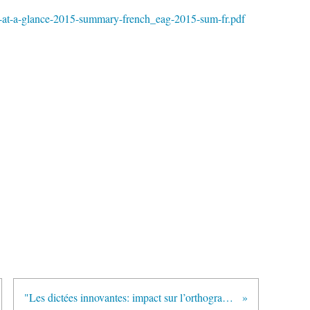
on-at-a-glance-2015-summary-french_eag-2015-sum-fr.pdf
"Les dictées innovantes: impact sur l’orthographe grammaticale des élèves" (rire.ctreq.qc.ca)