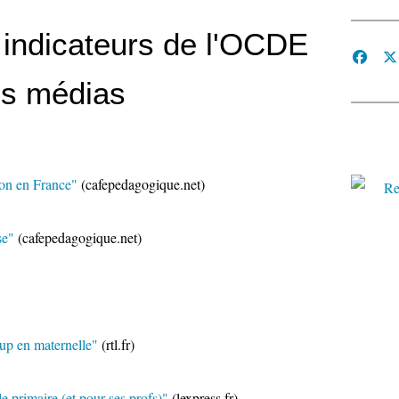
 indicateurs de l'OCDE
es médias
on en France"
(cafepedagogique.net)
se"
(cafepedagogique.net)
up en maternelle"
(rtl.fr)
 primaire (et pour ses profs)"
(lexpress.fr)