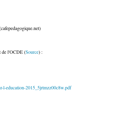
(cafepedagogique.net)
nt de l'OCDE (
Source
) :
sur-l-education-2015_5jrtmzz00c8w.pdf