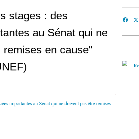
es stages : des
tantes au Sénat qui ne
e remises en cause"
UNEF)
Gratifica
L
a
p
r