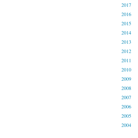
s
2017
s
2016
i
o
2015
n
2014
d
u
2013
S
2012
é
n
2011
a
2010
t
l
2009
e
2008
s
6
2007
e
2006
t
7
2005
m
2004
a
i