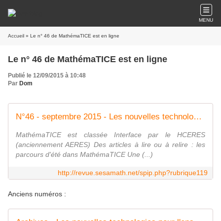
MENU
Accueil
» Le n° 46 de MathémaTICE est en ligne
Le n° 46 de MathémaTICE est en ligne
Publié le 12/09/2015 à 10:48
Par
Dom
N°46 - septembre 2015 - Les nouvelles technologies pour l'enseignement des mathématiques
MathémaTICE est classée Interface par le HCERES
(anciennement AERES) Des articles à lire ou à relire : les
parcours d'été dans MathémaTICE Une (...)
http://revue.sesamath.net/spip.php?rubrique119
Anciens numéros :