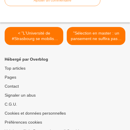
Ajouter un commentaire
< "L'Université de
"Sélection en master : un
#Strasbourg se mobilise
pansement ne suffira pas !"
pour l'accueil des étudiants
(Communiqué de presse
réfugiés" (dna.fr)
commun du Sgen-CFDT et
de la FAGE - 11 septembre
Hébergé par Overblog
2015) >
Top articles
Pages
Contact
Signaler un abus
C.G.U.
Cookies et données personnelles
Préférences cookies