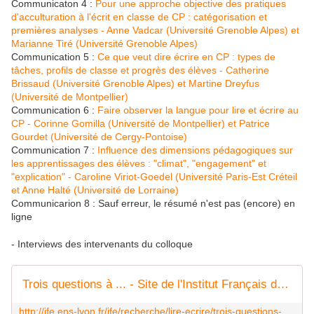
Communicaton 4 :
Pour une approche objective des pratiques
d'acculturation à l'écrit en classe de CP : catégorisation et
premières analyses - Anne Vadcar (Université Grenoble Alpes) et
Marianne Tiré (Université Grenoble Alpes)
Communication 5 :
Ce que veut dire écrire en CP : types de
tâches, profils de classe et progrès des élèves - Catherine
Brissaud (Université Grenoble Alpes) et Martine Dreyfus
(Université de Montpellier)
Communication 6 :
Faire observer la langue pour lire et écrire au
CP - Corinne Gomilla (Université de Montpellier) et Patrice
Gourdet (Université de Cergy-Pontoise)
Communication 7 :
Influence des dimensions pédagogiques sur
les apprentissages des élèves : "climat", "engagement" et
"explication" - Caroline Viriot-Goedel (Université Paris-Est Créteil
et Anne Halté (Université de Lorraine)
Communicarion 8 : Sauf erreur, le résumé n'est pas (encore) en
ligne
- Interviews des intervenants du colloque
Trois questions à ... - Site de l'Institut Français de l'Education - ifé
http://ife.ens-lyon.fr/ife/recherche/lire-ecrire/trois-questions-a-..