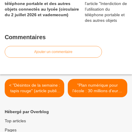
téléphone portable et des autres
objets connectés au lycée (circulaire
du 2 juillet 2026 et vademecum)
Commentaires
Ajouter un commentaire
< "Désintox de la semaine :
"Plan numérique pour
tapis rouge" (article publié
l’école : 30 millions d’euros
sur le blog de la
pour financer les nouvelles
reconstruction de l'école du
méthodes d’apprentissage"
SGEN-CFDT)
(AFP via VousNousIls) >
Hébergé par Overblog
Top articles
Pages