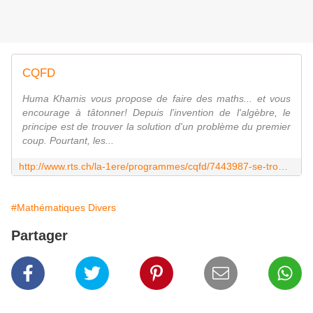
CQFD
Huma Khamis vous propose de faire des maths... et vous
encourage à tâtonner! Depuis l'invention de l'algèbre, le
principe est de trouver la solution d'un problème du premier
coup. Pourtant, les...
http://www.rts.ch/la-1ere/programmes/cqfd/7443987-se-tromper-en-math-ca-a-du-bon-09-02-2016.html
#Mathématiques Divers
Partager