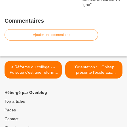
Commentaires
Ajouter un commentaire
< Réforme du collège - «
"Orientation : L'Onisep
Puisque c’est une réforme
présente l'école aux
avant tout pédagogique,
parents" (Café
changeons aussi nos
pédagogique) >
modalités en formation ! »
Hébergé par Overblog
(cahiers-
pedagogiques.com)
Top articles
Pages
Contact