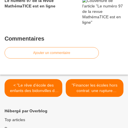
Le numéro 97 de la revue
MathémaTICE est en ligne
Commentaires
Ajouter un commentaire
< "Le rêve d’école des
"Financer les écoles hors
enfants des bidonvilles de
contrat: une rupture
Seine-Saint-Denis"
majeure" (article publié sur
(lemonde.fr)
son blog par Claude
Lelièvre) >
Hébergé par Overblog
Top articles