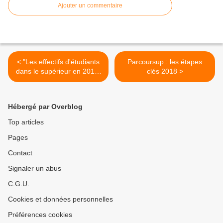
Ajouter un commentaire
< "Les effectifs d'étudiants
Parcoursup : les étapes
dans le supérieur en 2016-
clés 2018 >
2017 en forte progression"
(Note d'information -
décembre 2017)
Hébergé par Overblog
Top articles
Pages
Contact
Signaler un abus
C.G.U.
Cookies et données personnelles
Préférences cookies