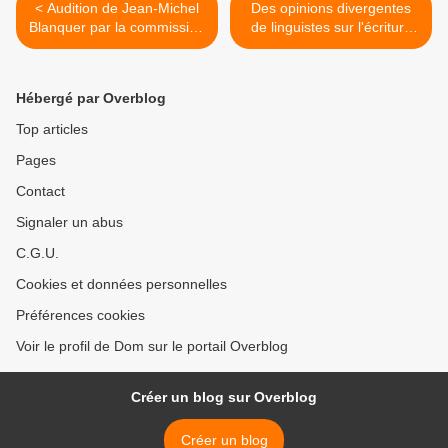
< Audition de Jean-Michel
Des opinions divergentes
Blanquer par la commission
de linguistes sur l'écriture
des affaires culturelles de
inclusive >
l'Assemblée nationale le 8
septembre 2020 (vidéo)
Hébergé par Overblog
Top articles
Pages
Contact
Signaler un abus
C.G.U.
Cookies et données personnelles
Préférences cookies
Voir le profil de Dom sur le portail Overblog
Créer un blog sur Overblog
Créer un blog