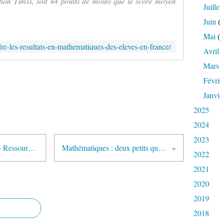
tion Timss, soit 44 points de moins que le score moyen
Juille
Juin
(
Mai
(
re-les-resultats-en-mathematiques-des-eleves-en-france/
Avril
Mars
Févri
Janvi
2025
2024
2023
Mathématiques à l'école primaire - Ressources didactiques et activités pour la classe (APMEP)
Mathématiques : deux petits quiz à destination des candidats au CRPE
2022
2021
2020
2019
2018