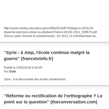
http://cache.media.education.gouv.fr/file/2016/67/5/depp-ni-2016-05-
depense-parcours-eleve-ou-etudiant-France-OCDE-2012_539675.pdf
Source (avec résumé et compléments) : En 2012, le coût théorique du
parcours d'un élève entre le début de sa scolarité obligatoire...
"Syrie : à Alep, l'école continue malgré la
guerre" (francetvinfo.fr)
Publié le 23/02/2016 à 09:00
Par
Dom
Syrie : à la découverte des écoles souterraines
"Réforme ou rectification de l’orthographe ? Le
point sur la question" (theconversation.com)