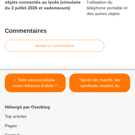
objets connectés au lycée (circulaire
du 2 juillet 2026 et vademecum)
Commentaires
Ajouter un commentaire
< "Aide personnalisée :
"Après les manifs, les
nous refusons d’obéir !"
syndicats veulent du
(tribune parue dans le
concret" (vidéo sur le site
journal Libération le jeudi
du Nouvel Obs) >
29 janvier 2009) (source :
Hébergé par Overblog
site "Résistance
pédagogique pour l'avenir
Top articles
de l'école")
Pages