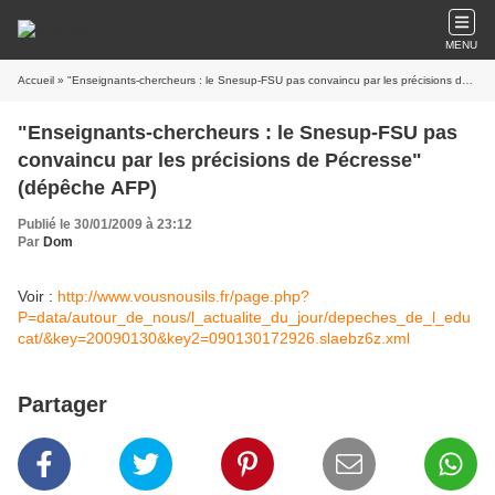
MENU
Accueil
» "Enseignants-chercheurs : le Snesup-FSU pas convaincu par les précisions de Pécresse" (dépêche AFP)
"Enseignants-chercheurs : le Snesup-FSU pas
convaincu par les précisions de Pécresse"
(dépêche AFP)
Publié le 30/01/2009 à 23:12
Par
Dom
Voir :
http://www.vousnousils.fr/page.php?
P=data/autour_de_nous/l_actualite_du_jour/depeches_de_l_edu
cat/&key=20090130&key2=090130172926.slaebz6z.xml
Partager