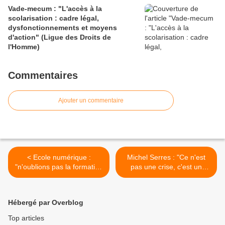
Vade-mecum : "L'accès à la
scolarisation : cadre légal,
dysfonctionnements et moyens
d'action" (Ligue des Droits de
l'Homme)
Commentaires
Ajouter un commentaire
< Ecole numérique :
Michel Serres : "Ce n'est
"n'oublions pas la formation
pas une crise, c'est un
des cadres de
changement de monde"
l'enseignement !"
(lejdd.fr) >
(VousNousIls.fr)
Hébergé par Overblog
Top articles