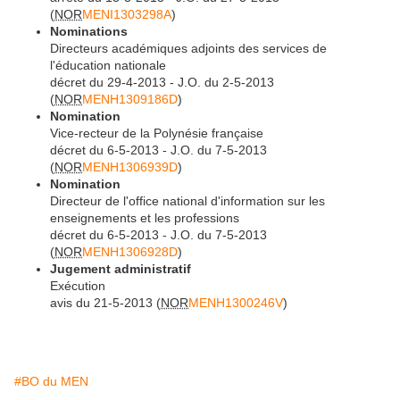
(
NOR
MENI1303298A
)
Nominations
Directeurs académiques adjoints des services de
l'éducation nationale
décret du 29-4-2013 - J.O. du 2-5-2013
(
NOR
MENH1309186D
)
Nomination
Vice-recteur de la Polynésie française
décret du 6-5-2013 - J.O. du 7-5-2013
(
NOR
MENH1306939D
)
Nomination
Directeur de l'office national d'information sur les
enseignements et les professions
décret du 6-5-2013 - J.O. du 7-5-2013
(
NOR
MENH1306928D
)
Jugement administratif
Exécution
avis du 21-5-2013 (
NOR
MENH1300246V
)
#BO du MEN