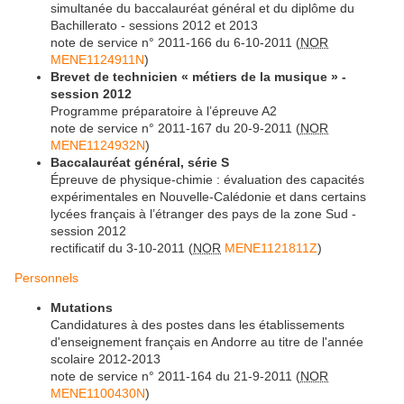
simultanée du baccalauréat général et du diplôme du
Bachillerato - sessions 2012 et 2013
note de service n° 2011-166 du 6-10-2011 (
NOR
MENE1124911N
)
Brevet de technicien « métiers de la musique » -
session 2012
Programme préparatoire à l’épreuve A2
note de service n° 2011-167 du 20-9-2011 (
NOR
MENE1124932N
)
Baccalauréat général, série S
Épreuve de physique-chimie : évaluation des capacités
expérimentales en Nouvelle-Calédonie et dans certains
lycées français à l’étranger des pays de la zone Sud -
session 2012
rectificatif du 3-10-2011 (
NOR
MENE1121811Z
)
Personnels
Mutations
Candidatures à des postes dans les établissements
d'enseignement français en Andorre au titre de l'année
scolaire 2012-2013
note de service n° 2011-164 du 21-9-2011 (
NOR
MENE1100430N
)