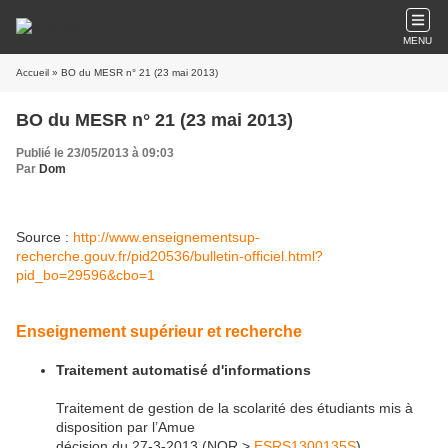
MENU
Accueil
» BO du MESR n° 21 (23 mai 2013)
BO du MESR n° 21 (23 mai 2013)
Publié le 23/05/2013 à 09:03
Par
Dom
Source :
http://www.enseignementsup-
recherche.gouv.fr/pid20536/bulletin-officiel.html?
pid_bo=29596&cbo=1
Enseignement supérieur et recherche
Traitement automatisé d'informations
Traitement de gestion de la scolarité des étudiants mis à
disposition par l’Amue
décision du 27-3-2013 (NOR >
ESRS1300135S
)