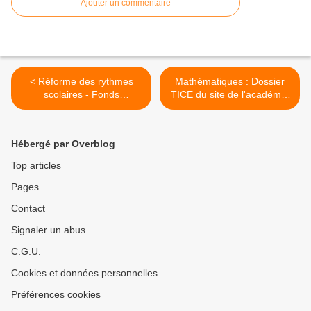
Ajouter un commentaire
< Réforme des rythmes
Mathématiques : Dossier
scolaires - Fonds
TICE du site de l'académie
d'amorçage (note de
de Strasbourg >
service publiée dans le BO
du 20 juin 2013)
Hébergé par Overblog
Top articles
Pages
Contact
Signaler un abus
C.G.U.
Cookies et données personnelles
Préférences cookies