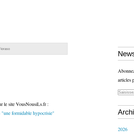
Fioraso
News
Abonnez-
articles 
r le site VousNousiLs.fr :
Arch
e "une formidable hypocrisie"
2026