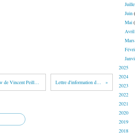
Juille
Juin
(
Mai
(
Avril
Mars
Févri
Janvi
2025
2024
Enregistrement vidéo de l'interview de Vincent Peillon diffusée sur France 2 le mardi 21 mai 2013 (Emission "Les 4 vérités")
Lettre d'information de mai 2013 du site Portail des IUFM
2023
2022
2021
2020
2019
2018