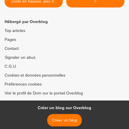
coûts en hausse, peu de
>
mixité sociale (Cour des
comptes)" (AFP via
VousNousIls.fr)
Hébergé par Overblog
Top articles
Pages
Contact
Signaler un abus
C.G.U.
Cookies et données personnelles
Préférences cookies
Voir le profil de Dom sur le portail Overblog
Créer un blog sur Overblog
Créer un blog