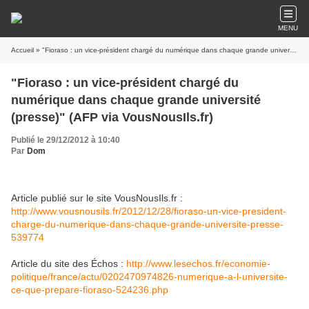
MENU
Accueil
» "Fioraso : un vice-président chargé du numérique dans chaque grande université (presse)" (AFP via VousNousIls.fr)
"Fioraso : un vice-président chargé du
numérique dans chaque grande université
(presse)" (AFP via VousNousIls.fr)
Publié le 29/12/2012 à 10:40
Par
Dom
Article publié sur le site VousNousIls.fr :
http://www.vousnousils.fr/2012/12/28/fioraso-un-vice-president-
charge-du-numerique-dans-chaque-grande-universite-presse-
539774
Article du site des Échos :
http://www.lesechos.fr/economie-
politique/france/actu/0202470974826-numerique-a-l-universite-
ce-que-prepare-fioraso-524236.php