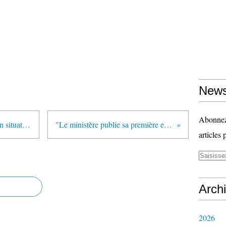
News
Abonnez-
"Budget 2012 : deux universités en situation critique" (article publié sur le site EducPros.fr)
"Le ministère publie sa première enquête de victimation" (Café pédagogique)
articles 
Arch
2026