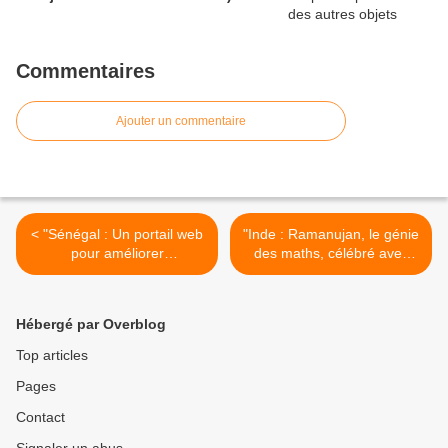
Commentaires
Ajouter un commentaire
< "Sénégal : Un portail web
"Inde : Ramanujan, le génie
pour améliorer
des maths, célébré avec
l’apprentissage des
faste"
mathématiques"
(obamaths.blogspot.fr) >
(OBAMATHS)
Hébergé par Overblog
Top articles
Pages
Contact