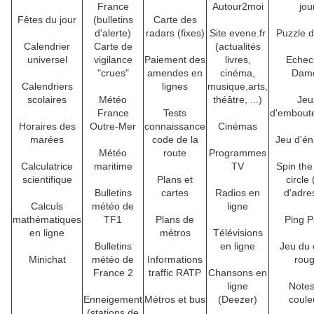
France
Autour2moi
jou
Fêtes du jour
(bulletins
Carte des
d'alerte)
radars (fixes)
Site evene.fr
Puzzle d
Calendrier
Carte de
(actualités
universel
vigilance
Paiement des
livres,
Echec
"crues"
amendes en
cinéma,
Dam
Calendriers
lignes
musique,arts,
scolaires
Météo
théâtre, ...)
Jeu
France
Tests
d'emboute
Horaires des
Outre-Mer
connaissance
Cinémas
marées
code de la
Jeu d'é
Météo
route
Programmes
Calculatrice
maritime
TV
Spin the
scientifique
Plans et
circle 
Bulletins
cartes
Radios en
d'adre
Calculs
météo de
ligne
mathématiques
TF1
Plans de
Ping 
en ligne
métros
Télévisions
Bulletins
en ligne
Jeu du 
Minichat
météo de
Informations
rou
France 2
traffic RATP
Chansons en
ligne
Notes
Enneigement
Métros et bus
(Deezer)
coule
(stations de