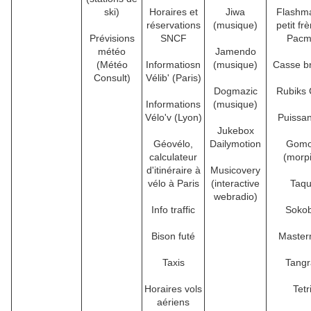
ski)
Horaires et
Jiwa
Flashma
réservations
(musique)
petit fr
Prévisions
SNCF
Pacm
météo
Jamendo
(Météo
Informatiosn
(musique)
Casse b
Consult)
Vélib' (Paris)
Dogmazic
Rubiks
Informations
(musique)
Vélo'v (Lyon)
Puissa
Jukebox
Géovélo,
Dailymotion
Gomo
calculateur
(morp
d'itinéraire à
Musicovery
vélo à Paris
(interactive
Taqu
webradio)
Info traffic
Soko
Bison futé
Master
Taxis
Tang
Horaires vols
Tetr
aériens