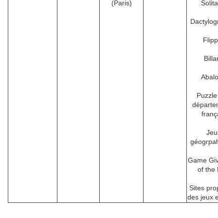
(Paris)
Solita
Dactylog
Flipp
Billa
Abal
Puzzle
départe
franç
Jeu
géogrpa
Game Gi
of the
Sites pr
des jeux e