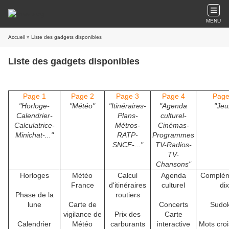
MENU
Accueil
» Liste des gadgets disponibles
Liste des gadgets disponibles
Page 1
Page 2
Page 3
Page 4
Page
"Horloge-
"Météo"
"Itinéraires-
"Agenda
"Jeu
Calendrier-
Plans-
culturel-
Calculatrice-
Métros-
Cinémas-
Minichat-..."
RATP-
Programmes
SNCF-..."
TV-Radios-
TV-
Chansons"
Horloges
Météo
Calcul
Agenda
Complém
France
d'itinéraires
culturel
dix
Phase de la
routiers
lune
Carte de
Concerts
Sudo
vigilance de
Prix des
Carte
Calendrier
Météo
carburants
interactive
Mots cro