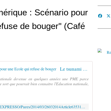
érique : Scénario pour
efuse de bouger" (Café
Le tsunami numérique : Scénario pour une Ecole qui refuse de bouger
ationale devenue en quelques années une PME parce
le sort que pourrait bien connaitre l'Education nationale,
http://www.cafepedagogique.net/LEXPRESSO/Pages/2014/03/26032014Article635314144864742097.aspx