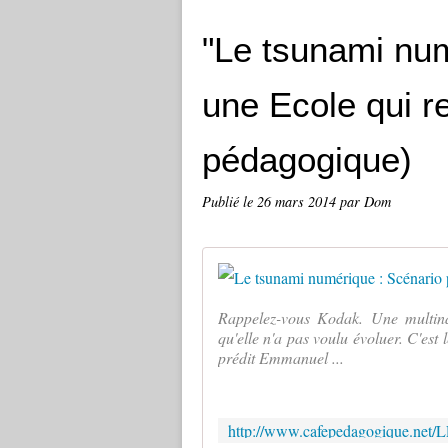
"Le tsunami num
une Ecole qui r
pédagogique)
Publié le
26 mars 2014
par Dom
Rappelez-vous Kodak. Une multin
qu'elle n'a pas voulu évoluer. C'est 
prédit Emmanuel ...