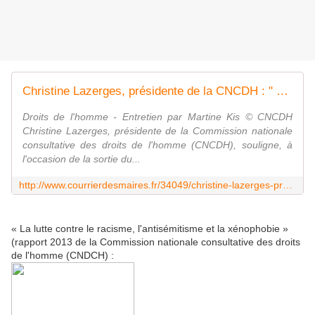
Christine Lazerges, présidente de la CNCDH : " Nous assistons à un recul prononcé de la tolérance "
Droits de l'homme - Entretien par Martine Kis © CNCDH
Christine Lazerges, présidente de la Commission nationale
consultative des droits de l'homme (CNCDH), souligne, à
l'occasion de la sortie du...
http://www.courrierdesmaires.fr/34049/christine-lazerges-presidente-de-la-cncdh-nous-assistons-a-un-recul-prononce-de-la-tolerance/
« La lutte contre le racisme, l'antisémitisme et la xénophobie »
(rapport 2013 de la Commission nationale consultative des droits
de l'homme (CNDCH) :