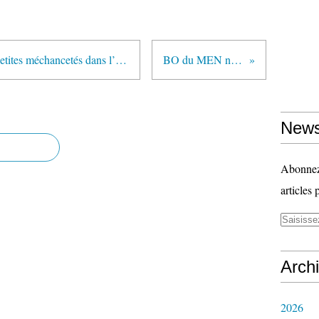
"Manque de respect, préjugés et petites méchancetés dans l’éducation" (article publié sur son blog par Rémi Thibert)
BO du MEN n° 17 (24 avril 2014)
News
Abonnez-
articles 
Arch
2026