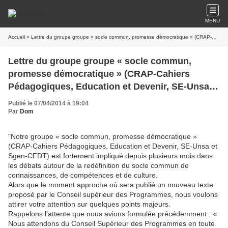
MENU
Accueil
» Lettre du groupe groupe « socle commun, promesse démocratique » (CRAP-Cahiers Pédagogiques, Education et Devenir, SE-Unsa et Sgen-CFDT) au président du Conseil Supérieur des Programmes
Lettre du groupe groupe « socle commun,
promesse démocratique » (CRAP-Cahiers
Pédagogiques, Education et Devenir, SE-Unsa et
Sgen-CFDT) au président du Conseil Supérieur
Publié le 07/04/2014 à 19:04
des Programmes
Par
Dom
"Notre groupe « socle commun, promesse démocratique »
(CRAP-Cahiers Pédagogiques, Education et Devenir, SE-Unsa et
Sgen-CFDT) est fortement impliqué depuis plusieurs mois dans
les débats autour de la redéfinition du socle commun de
connaissances, de compétences et de culture.
Alors que le moment approche où sera publié un nouveau texte
proposé par le Conseil supérieur des Programmes, nous voulons
attirer votre attention sur quelques points majeurs.
Rappelons l’attente que nous avions formulée précédemment : «
Nous attendons du Conseil Supérieur des Programmes en toute