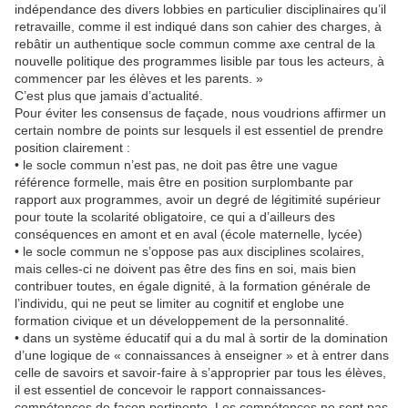
indépendance des divers lobbies en particulier disciplinaires qu’il
retravaille, comme il est indiqué dans son cahier des charges, à
rebâtir un authentique socle commun comme axe central de la
nouvelle politique des programmes lisible par tous les acteurs, à
commencer par les élèves et les parents. »
C’est plus que jamais d’actualité.
Pour éviter les consensus de façade, nous voudrions affirmer un
certain nombre de points sur lesquels il est essentiel de prendre
position clairement :
• le socle commun n’est pas, ne doit pas être une vague
référence formelle, mais être en position surplombante par
rapport aux programmes, avoir un degré de légitimité supérieur
pour toute la scolarité obligatoire, ce qui a d’ailleurs des
conséquences en amont et en aval (école maternelle, lycée)
• le socle commun ne s’oppose pas aux disciplines scolaires,
mais celles-ci ne doivent pas être des fins en soi, mais bien
contribuer toutes, en égale dignité, à la formation générale de
l’individu, qui ne peut se limiter au cognitif et englobe une
formation civique et un développement de la personnalité.
• dans un système éducatif qui a du mal à sortir de la domination
d’une logique de « connaissances à enseigner » et à entrer dans
celle de savoirs et savoir-faire à s’approprier par tous les élèves,
il est essentiel de concevoir le rapport connaissances-
compétences de façon pertinente. Les compétences ne sont pas