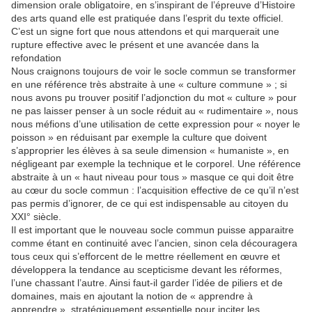
dimension orale obligatoire, en s’inspirant de l’épreuve d’Histoire
des arts quand elle est pratiquée dans l’esprit du texte officiel.
C’est un signe fort que nous attendons et qui marquerait une
rupture effective avec le présent et une avancée dans la
refondation
Nous craignons toujours de voir le socle commun se transformer
en une référence très abstraite à une « culture commune » ; si
nous avons pu trouver positif l’adjonction du mot « culture » pour
ne pas laisser penser à un socle réduit au « rudimentaire », nous
nous méfions d’une utilisation de cette expression pour « noyer le
poisson » en réduisant par exemple la culture que doivent
s’approprier les élèves à sa seule dimension « humaniste », en
négligeant par exemple la technique et le corporel. Une référence
abstraite à un « haut niveau pour tous » masque ce qui doit être
au cœur du socle commun : l’acquisition effective de ce qu’il n’est
pas permis d’ignorer, de ce qui est indispensable au citoyen du
XXI° siècle.
Il est important que le nouveau socle commun puisse apparaitre
comme étant en continuité avec l’ancien, sinon cela découragera
tous ceux qui s’efforcent de le mettre réellement en œuvre et
développera la tendance au scepticisme devant les réformes,
l’une chassant l’autre. Ainsi faut-il garder l’idée de piliers et de
domaines, mais en ajoutant la notion de « apprendre à
apprendre », stratégiquement essentielle pour inciter les