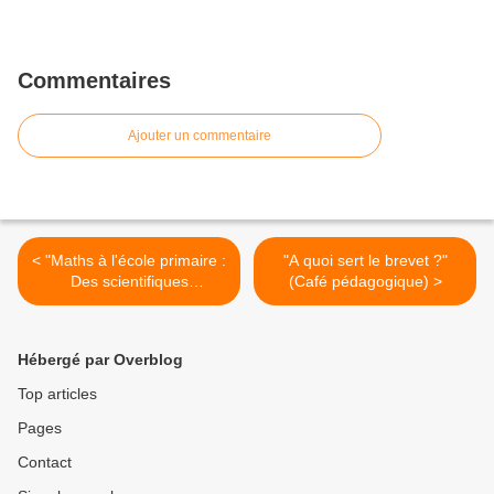
Commentaires
Ajouter un commentaire
< "Maths à l'école primaire :
"A quoi sert le brevet ?"
Des scientifiques
(Café pédagogique) >
réagissent" (Café
pédagogique)
Hébergé par Overblog
Top articles
Pages
Contact