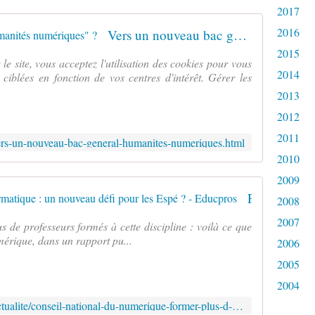
2017
2016
Vers un nouveau bac général "humanités numériques" ?
2015
le site, vous acceptez l'utilisation des cookies pour vous
2014
ciblées en fonction de vos centres d'intérêt. Gérer les
2013
2012
2011
/vers-un-nouveau-bac-general-humanites-numeriques.html
2010
2009
Former plus d'enseignants à l'informatique : un nouveau défi pour les Espé ? - Educpros
2008
2007
us de professeurs formés à cette discipline : voilà ce que
mérique, dans un rapport pu...
2006
2005
2004
http://www.letudiant.fr/educpros/actualite/conseil-national-du-numerique-former-plus-d-enseignants-a-l-informatique-une-nouvelle-mission-pour-les-espe.html