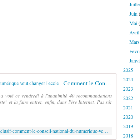
Juille
Juin
(
Mai
(
Avril
Mars
Févri
Janvi
2025
2024
Comment le Conseil national du numérique veut changer l'école
2023
 a voté ce vendredi à l'unanimité 40 recommandations
2022
te" et la faire entrer, enfin, dans l'ère Internet. Pas sûr
2021
2020
2019
http://www.lexpress.fr/education/exclusif-comment-le-conseil-national-du-numerique-veut-changer-l-ecole_1607657.html
2018