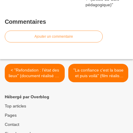
Commentaires
Ajouter un commentaire
< "Refondation : l'état des
"La confiance c'est la base
lieux" (document réalisé par
et puis voilà" (film réalisé
ToutEduc avec la Ligue de
par Claude Mouriéirias pour
l'enseignement)
la Fondation de France) >
Hébergé par Overblog
Top articles
Pages
Contact