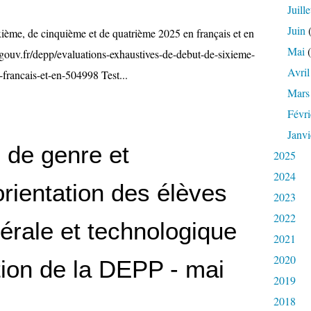
Juille
Juin
(
xième, de cinquième et de quatrième 2025 en français et en
Mai
(
ouv.fr/depp/evaluations-exhaustives-de-debut-de-sixieme-
Avril
francais-et-en-504998 Test...
Mars
Févri
Janvi
 de genre et
2025
2024
orientation des élèves
2023
2022
rale et technologique
2021
2020
tion de la DEPP - mai
2019
2018