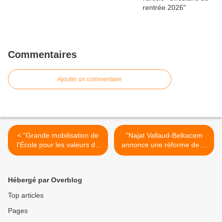
Commentaires
Ajouter un commentaire
< "Grande mobilisation de
"Najat Vallaud-Belkacem
l'École pour les valeurs de
annonce une réforme de la
la République : les onze
carte scolaire"
mesures présentées par la
(francetvinfo.fr) >
ministre" (vidéo mise en
Hébergé par Overblog
ligne par le ministère)
Top articles
Pages