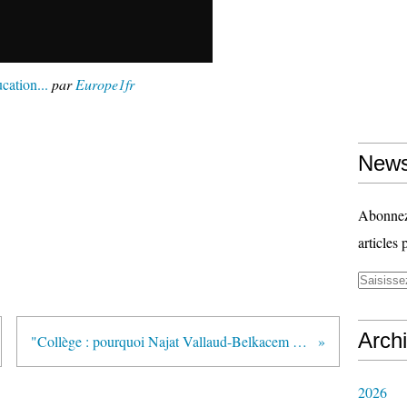
cation...
par
Europe1fr
News
Abonnez-
articles 
Arch
"Collège : pourquoi Najat Vallaud-Belkacem ne va pas reformer en profondeur" (blogs.lexpress.fr/le-mammouthologue)
2026