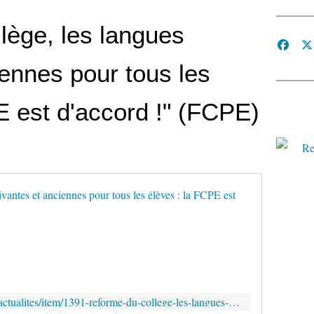
lège, les langues
iennes pour tous les
E est d'accord !" (FCPE)
Réforme d
P
o
u
r
a
s
http://www.fcpe.asso.fr/index.php/actualites/item/1391-reforme-du-college-les-langues-vivantes-et-anciennes-pour-tous-les-eleves-la-fcpe-est-d-accord
s