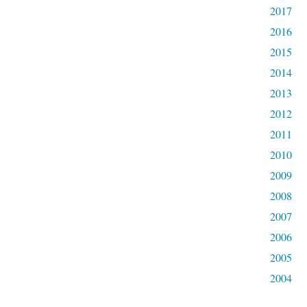
o
2017
r
2016
i
s
2015
e
2014
r
l
2013
a
2012
c
o
2011
m
2010
m
u
2009
n
2008
i
c
2007
a
2006
t
i
2005
o
2004
n
e