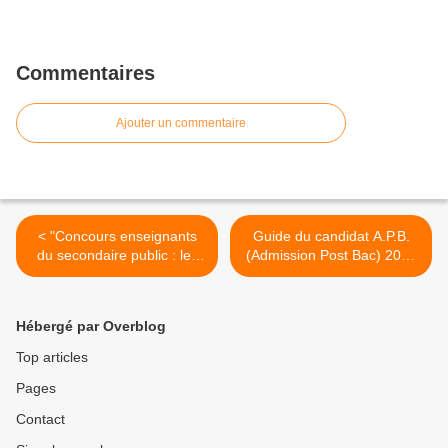
Commentaires
Ajouter un commentaire
< "Concours enseignants
Guide du candidat A.P.B.
du secondaire public : les
(Admission Post Bac) 2015
recrutements externes ont
(ministère) >
presque doublé en 2014"
(Note d'information de la
Hébergé par Overblog
DEPP - juin 2015)
Top articles
Pages
Contact