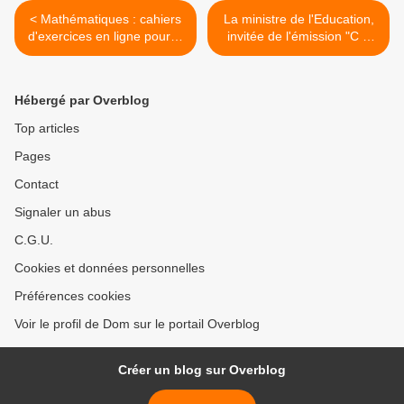
< Mathématiques : cahiers
La ministre de l'Education,
d'exercices en ligne pour le
invitée de l'émission "C à
CM1 et le CM2
vous" de France 5, apporte
(generation5.fr)
son soutien aux équipes
enseignantes du village
Hébergé par Overblog
corse (francetvinfo.fr) >
Top articles
Pages
Contact
Signaler un abus
C.G.U.
Cookies et données personnelles
Préférences cookies
Voir le profil de Dom sur le portail Overblog
Créer un blog sur Overblog