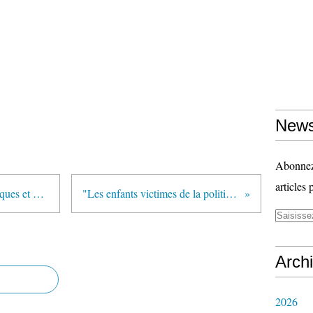
News
Abonnez-
articles 
"La constitution des classes : pratiques et enjeux" (Enquête auprès des chefs d’établissement des collèges et lycées) (CNESCO en collaboration avec le SNPDEN)
"Les enfants victimes de la politique anti-Roms selon le Collectif pour le droit des enfants roms à l'éducation" (Café pédagogique)
Arch
2026