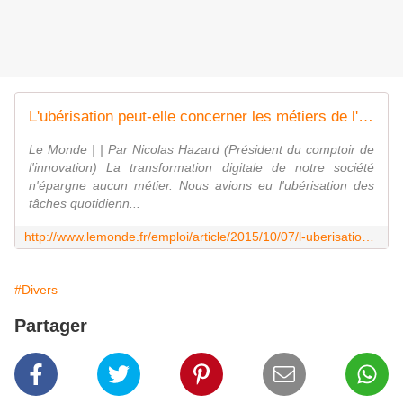
L'ubérisation peut-elle concerner les métiers de l'éducation: Chegg, l'école 2.0 à domicile
Le Monde | | Par Nicolas Hazard (Président du comptoir de
l'innovation) La transformation digitale de notre société
n'épargne aucun métier. Nous avions eu l'ubérisation des
tâches quotidienn...
http://www.lemonde.fr/emploi/article/2015/10/07/l-uberisation-peut-elle-concerner-les-metiers-de-l-education-chegg-l-ecole-2-0-a-domicile_4783980_1698637.html
#Divers
Partager