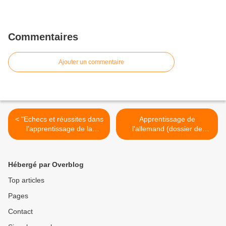
Commentaires
Ajouter un commentaire
< "Echecs et réussites dans
Apprentissage de
l’apprentissage de la
l'allemand (dossier de
lecture" (Emission "Rue des
presse du ministère) >
écoles" diffusée sur France
Culture le 4 octobre2015)
Hébergé par Overblog
Top articles
Pages
Contact